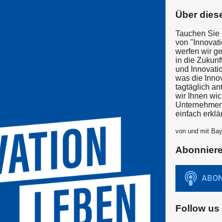
Über dies
Tauchen Sie e
von "Innovat
werfen wir g
in die Zukun
und Innovatio
was die Inno
tagtäglich an
wir Ihnen wi
Unternehmen 
einfach erklär
von und mit Ba
Abonnier
Follow us