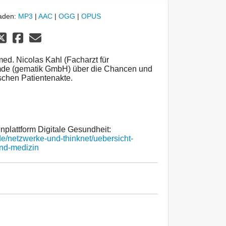
laden:
MP3
|
AAC
|
OGG
|
OPUS
 med. Nicolas Kahl (Facharzt für
mde (gematik GmbH) über die Chancen und
schen Patientenakte.
plattform Digitale Gesundheit:
de/netzwerke-und-thinknet/uebersicht-
und-medizin