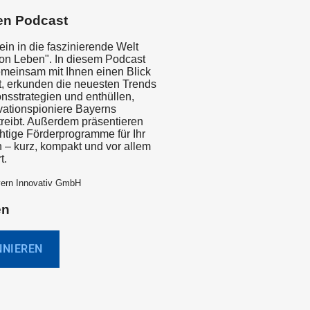
en Podcast
in in die faszinierende Welt
ion Leben". In diesem Podcast
emeinsam mit Ihnen einen Blick
ft, erkunden die neuesten Trends
nsstrategien und enthüllen,
vationspioniere Bayerns
treibt. Außerdem präsentieren
chtige Förderprogramme für Ihr
– kurz, kompakt und vor allem
t.
yern Innovativ GmbH
en