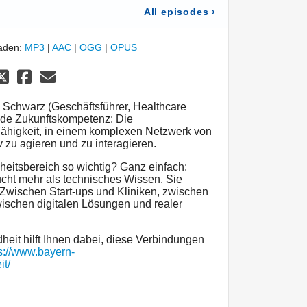
All episodes
›
laden:
MP3
|
AAC
|
OGG
|
OPUS
as Schwarz (Geschäftsführer, Healthcare
nde Zukunftskompetenz: Die
ähigkeit, in einem komplexen Netzwerk von
 zu agieren und zu interagieren.
eitsbereich so wichtig? Ganz einfach:
cht mehr als technisches Wissen. Sie
 Zwischen Start-ups und Kliniken, zwischen
wischen digitalen Lösungen und realer
eit hilft Ihnen dabei, diese Verbindungen
s://www.bayern-
it/