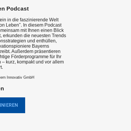
en Podcast
in in die faszinierende Welt
ion Leben". In diesem Podcast
emeinsam mit Ihnen einen Blick
ft, erkunden die neuesten Trends
nsstrategien und enthüllen,
vationspioniere Bayerns
treibt. Außerdem präsentieren
chtige Förderprogramme für Ihr
– kurz, kompakt und vor allem
t.
yern Innovativ GmbH
en