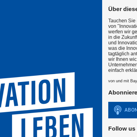
Über dies
Tauchen Sie e
von "Innovat
werfen wir g
in die Zukun
und Innovatio
was die Inno
tagtäglich an
wir Ihnen wi
Unternehmen 
einfach erklär
von und mit Ba
Abonnier
Follow us