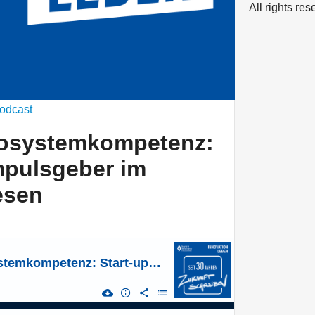
All rights re
odcast
Ökosystemkompetenz:
Impulsgeber im
esen
Future Skill Ökosystemkompetenz: Start-ups als Impulsgeber im Gesundheitswesen