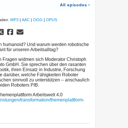
All episodes
›
laden:
MP3
|
AAC
|
OGG
|
OPUS
ch humanoid? Und warum werden robotische
ant für unseren Arbeitsalltag?
 Fragen widmen sich Moderator Christoph
ento GmbH. Sie sprechen über den rasanten
otik, ihren Einsatz in Industrie, Forschung
ie darüber, welche Fähigkeiten Roboter
hen sinnvoll zu unterstützen – anschaulich
oiden Roboters PIB.
Themenplattform Arbeitswelt 4.0
leistungen/transformation/themenplattform-