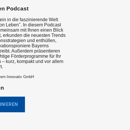
en Podcast
in in die faszinierende Welt
ion Leben". In diesem Podcast
emeinsam mit Ihnen einen Blick
ft, erkunden die neuesten Trends
nsstrategien und enthüllen,
vationspioniere Bayerns
treibt. Außerdem präsentieren
chtige Förderprogramme für Ihr
– kurz, kompakt und vor allem
t.
yern Innovativ GmbH
en