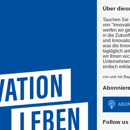
Über dies
Tauchen Sie e
von "Innovat
werfen wir g
in die Zukun
und Innovatio
was die Inno
tagtäglich an
wir Ihnen wi
Unternehmen 
einfach erklär
von und mit Ba
Abonnier
Follow us